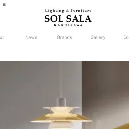
ut
News
Brands
Gallery
Co