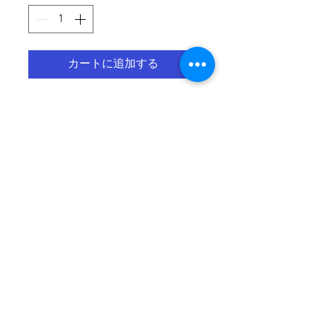
カートに追加する
商品の詳細を入力してください。あ
なたの商品の特徴やおすすめのポイ
ントをわかりやすく説明しましょ
う。
商品情報
商品の詳細を入力してください。
返品・返金ポリシー
サイズ、素材、取扱説明に加え、
商品の特徴やおすすめのポイント
返品・返金ポリシーを入力してく
商品の配送について
などを説明しましょう。
ださい。顧客が商品に満足しなか
った場合や、不備があった場合に
配送地域、料金、所要時間、梱包
行う手続きの手順などを説明しま
など、商品の配送に関する情報を
しょう。内容を明確にすることで